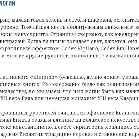
логии
рик, малахитовая зелень и стебли шафрана, ослепитель
 уровне. Тончайшая кисть филигранным движением в
тюры манускрипта. Страницы сверкают, как ювелирны
витражей. Когда на книги попадает свет, кажется, он
ативным эффектом. Codex Vigilano, Codex Emilianense
эти и многие другие рукописи выполнены с изысканн
атинского «illumino» (освещаю, делаю ярким, украш
исных книгах. Их содержание было как религиозным,
еизвестны, но мы знаем, что ими могли быть как муж
XII века Гуда или немецкая монахиня XIII века Кларич
ованных рукописей считаются эфиопские Евангелия 
ан Египта оказали влияние на исламское искусство 
отеке константинопольского скриптория хранились 
адения Византии традицию переняли славянские наро