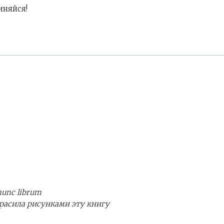
иняйся!
 hunc librum
расила рисунками эту книгу