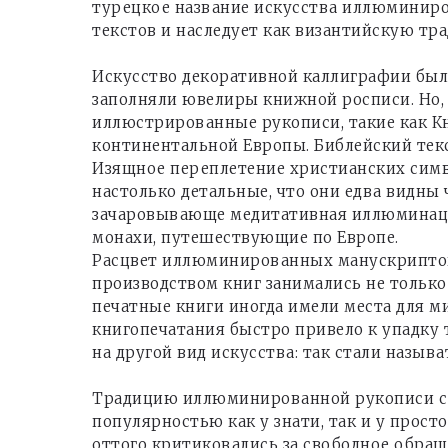
турецкое название искусства иллюминиро
текстов и наследует как византийскую тра
Искусство декоративной каллиграфии было
заполняли ювелиры книжной росписи. Но,
иллюстрированные рукописи, такие как Кни
континентальной Европы. Библейский тек
Изящное переплетение христианских симв
настолько детальные, что они едва видны
зачаровывающе медитативная иллюминация
монахи, путешествующие по Европе.
Расцвет иллюминированных манускриптов п
производством книг занимались не только
печатные книги иногда имели места для м
книгопечатания быстро привело к упадк
на другой вид искусства: так стали назыв
Традицию иллюминированной рукописи с н
популярностью как у знати, так и у прос
оттого критиковались за свободное обра