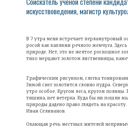
Соискатель ученой степени кандида
искусствоведения, магистр культуро
В 7 утра меня встречает перламутровый о
росой как каплями речного жемчуга. Здес
природе. Нет, это не желтое роскошное зо
тихо мерцают золотом лиственницы, кажет
Графическим рисунком, слегка тонированн
Зимой снег золотится словно пудра. Север
утро особое. Кругом леса, кругом поляны.
тишина, нет ветерка. Куда бы ни пошли мы
природы дадено право глядеть на красоту.
Иван Селиванов.
Окающая речь местных жителей непривычн