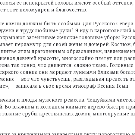
Волосы ее непокрытой головы имеют особый оттенок, 
вет этот целомудрен и благочестив.
ные камни должны быть особыми. Для Русского Север
ыдумка и трудолюбивые руки? Я иду в каргопольский
окрывают затейливые женские головные уборы Русског
ывает перламутр для своей жены и дочерей. Костюм,
ое шитье этим драгоценным образованием, извлекаем
символ девичей красоты, многослойно плетут или рас
ена так тонко, что движется, словно ткань. Головны
неяркого солнца они мерцают лунными бликами богат
мение – вот что чувствуешь, разглядывая прелесть э
е», – записала в свое время этнограф Ксения Гемп.
ичавы и плоды мужского ремесла. Чешуйками чистого 
Во влажном и холодном климате дерево быстро прио
тажные срубы крестьянских домов, многоярусные 
 окнах за кружевными занавесками вижу новогоднюю 