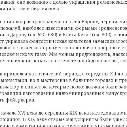
вания, оно возникло с целью украшения религиозных
дицию, так и персидскую.
 широко распространено по всей Европе, переписчик
 пожалуй, наиболее известными формами средневеков
га Дарроу (ок. 650-680) и Книга Келлс (ок. 800), ст
ст украшала фантастическая кельтская замысловатос
олов и языческих орнаментов заполняло ковровые 
 человеческому глазу. Мы можем предположить, наск
 таких книг казалась ослепительной для паствы, ко
ришелся на готический период, с середины XII до к
 монастыри, но и мастерские в больших городах и пр
иниатюр и виньеток, которые позже должны были зап
у традиции изготовления иллюминированных манускр
ать фейерверки.
ачала XVI века до середины XIX века наследовала м
толюдинов. В XIX веке старые манускрипты были уже 
щение с композиционными элементами и чрезмерную у