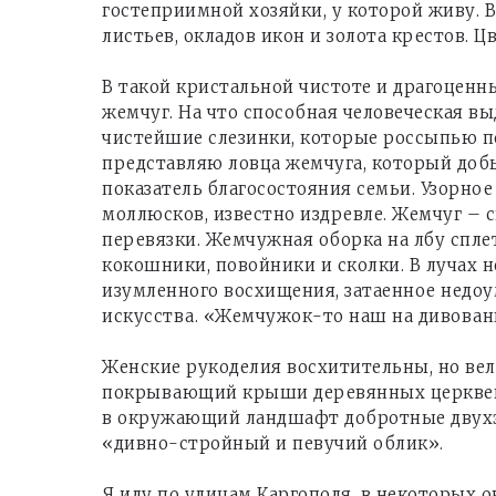
гостеприимной хозяйки, у которой живу. 
листьев, окладов икон и золота крестов. Ц
В такой кристальной чистоте и драгоцен
жемчуг. На что способная человеческая в
чистейшие слезинки, которые россыпью п
представляю ловца жемчуга, который доб
показатель благосостояния семьи. Узорн
моллюсков, известно издревле. Жемчуг – 
перевязки. Жемчужная оборка на лбу сплет
кокошники, повойники и сколки. В лучах 
изумленного восхищения, затаенное недоу
искусства. «Жемчужок-то наш на дивовани
Женские рукоделия восхитительны, но вел
покрывающий крыши деревянных церквей. 
в окружающий ландшафт добротные двухэ
«дивно-стройный и певучий облик».
Я иду по улицам Каргополя, в некоторых