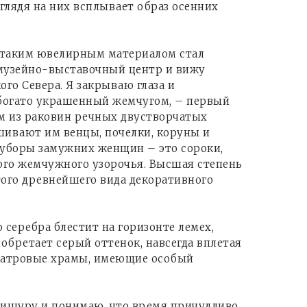
глядя на них всплывает образ осенних
а таким ювелирным материалом стал
 музейно-выставочный центр и вижу
о Севера. Я закрываю глаза и
 богато украшенный жемчугом, – первый
ым из раковин речных двустворчатых
шивают им венцы, почелки, коруны и
е уборы замужних женщин – это сороки,
ого жемчужного узорочья. Высшая степень
того древнейшего вида декоративного
серебра блестит на горизонте лемех,
бретает серый оттенок, навсегда вплетая
шатровые храмы, имеющие особый
мишуру и понимаю, что время причудливо