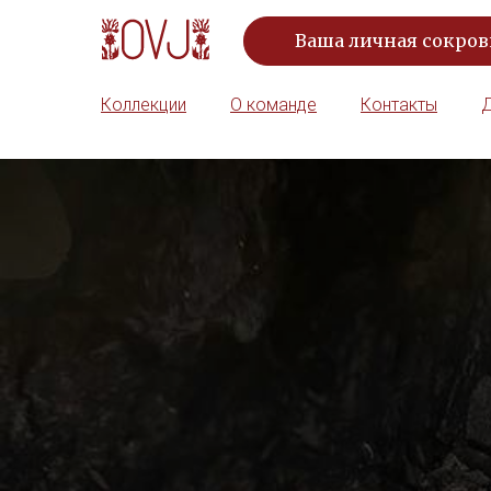
Ваша личная сокро
Коллекции
О команде
Контакты
Д