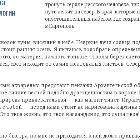
та
тронуть сердце русского человека, так
логии
путь лежит на север. В края, которые
опустошительных набегов. Где сохрани
в Каргополь.
сколок луны, висящий в небе. Неяркие лучи солнца 
ь стоит ранняя осень. Я пытаюсь подобрать определе
лото, но материя, намного тоньше. Стволы берез свето
ся, свет исходит от самих желтоватых листьев. Севе
ым акварелью предстают пейзажи Архангельской обла
ное сияние весной подобно драгоценностям в короне. 
 Природа привлекательная — как магнит тянет. Играю
 с тобой — перед нами стоит не нарисована картина 
 Это твоя жизнь, это твое наслаждение, это душа твоя
о быстра, но мне не приходится к ней долго привык