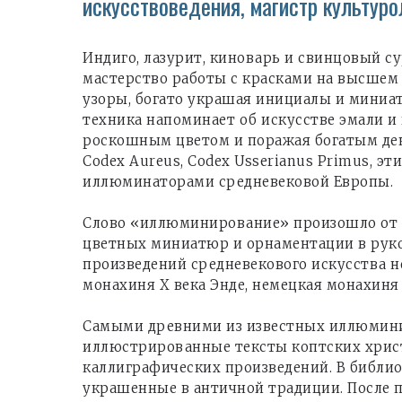
искусствоведения, магистр культуро
Индиго, лазурит, киноварь и свинцовый су
мастерство работы с красками на высшем
узоры, богато украшая инициалы и миниа
техника напоминает об искусстве эмали и 
роскошным цветом и поражая богатым декор
Codex Aureus, Codex Usserianus Primus, 
иллюминаторами средневековой Европы.
Слово «иллюминирование» произошло от л
цветных миниатюр и орнаментации в рукоп
произведений средневекового искусства н
монахиня X века Энде, немецкая монахиня 
Самыми древними из известных иллюминир
иллюстрированные тексты коптских христи
каллиграфических произведений. В библи
украшенные в античной традиции. После п