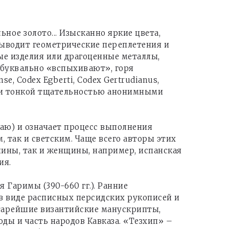
ное золото... Изысканно яркие цвета,
ыводит геометрические переплетения и
е изделия или драгоценные металлы,
и буквально «вспыхивают», горя
, Codex Egberti, Codex Gertrudianus,
ой и тонкой тщательностью анонимными
аю) и означает процесс выполнения
 так и светским. Чаще всего авторы этих
чины, так и женщины, например, испанская
ия.
Гаримы (390-660 гг.). Ранние
в виде расписных персидских рукописей и
старейшие византийские манускрипты,
ды и часть народов Кавказа. «Тезхип» –