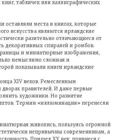
 книг, табличек или каллиграфических
и оставляли места в книгах, которые
ого искусства являются ирландские
илистически разительно отличающиеся от
ть декоративных спиралей и ромбов.
страницы и миниатюрные изображения,
олько немыслимо сложная и
торой показывали книги ирландские
онца XIV веков. Ремесленным
и дворах правителей. И даже первые
олнить художники. Но развитие
иптов. Термин «иллюминация» перенесли
иниатюрная живопись, пользуясь огромной
эстетически непривычны современникам, а
словность. Пришел ХХ век, привнеся с